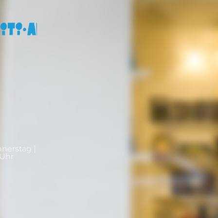
nnerstag |
0Uhr