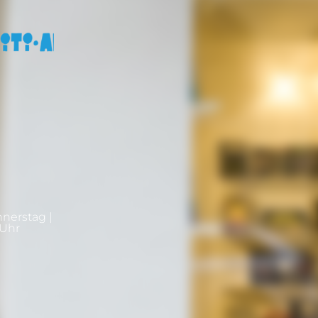
nnerstag |
0Uhr