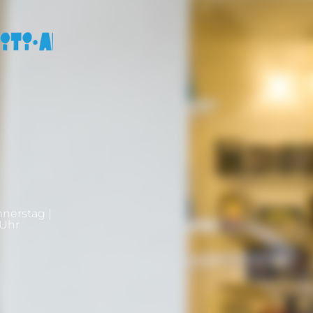
nnerstag |
0Uhr