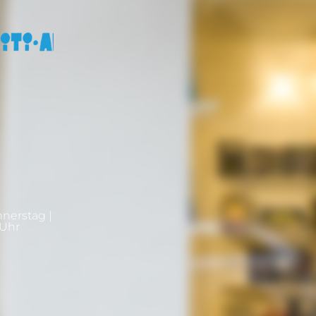
nnerstag |
0Uhr