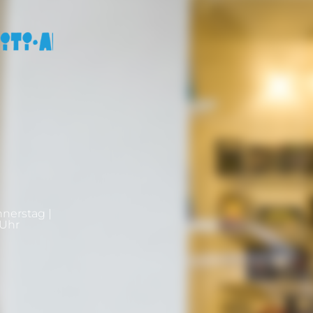
nnerstag |
0Uhr