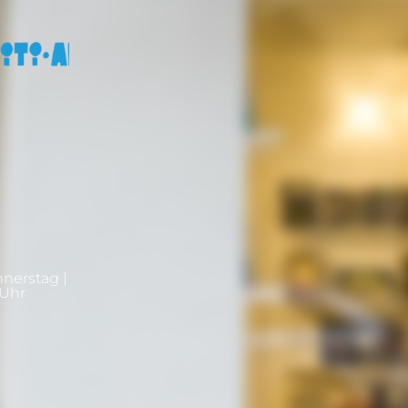
nnerstag |
0Uhr