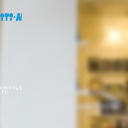
nnerstag |
0Uhr