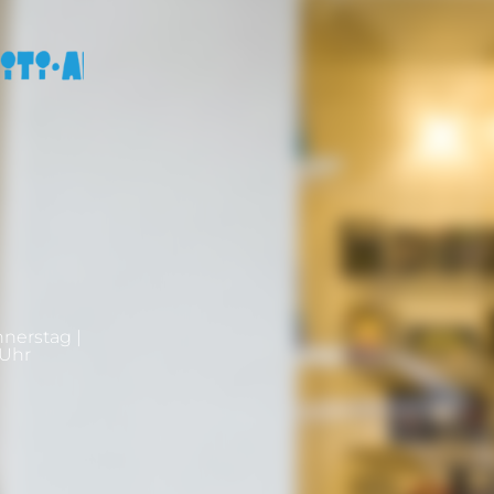
nnerstag |
0Uhr