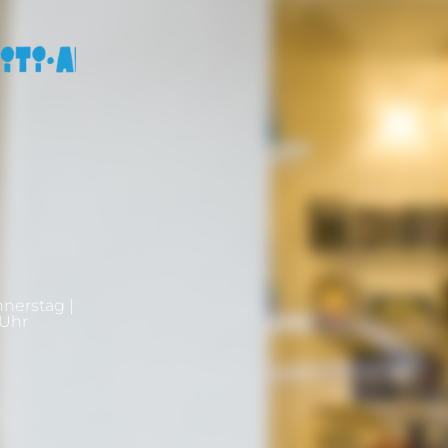
nnerstag |
0Uhr