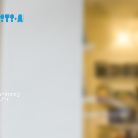
nnerstag |
0Uhr