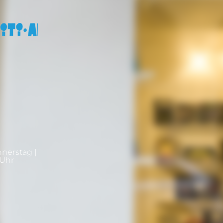
nnerstag |
0Uhr