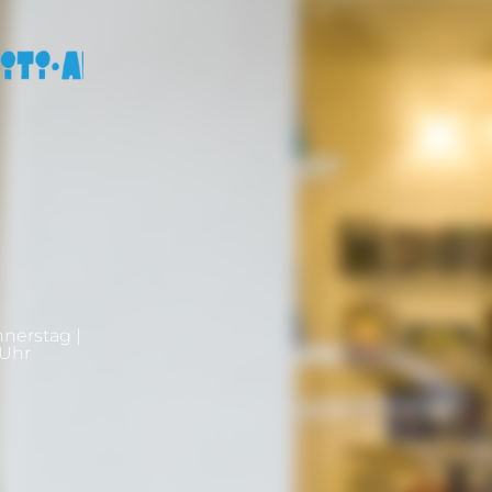
nnerstag |
0Uhr