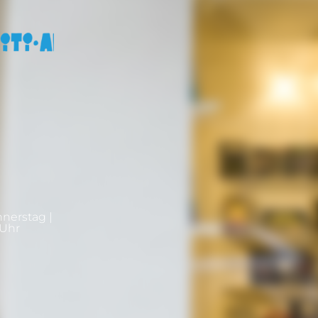
nnerstag |
0Uhr