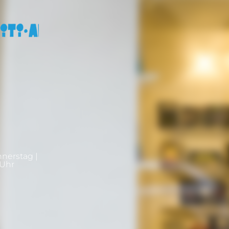
nnerstag |
0Uhr